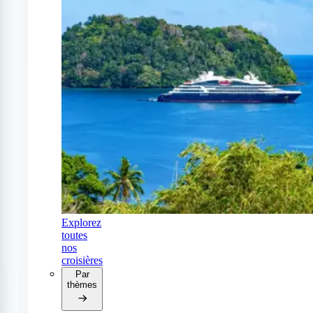
Explorez
toutes
nos
croisières
Par
thèmes