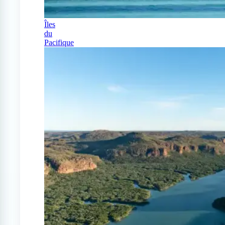
Îles
du
Pacifique