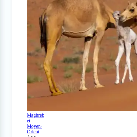
Maghreb
et
Moyen-
Orient