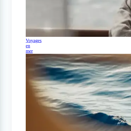
Voyages
en
mer