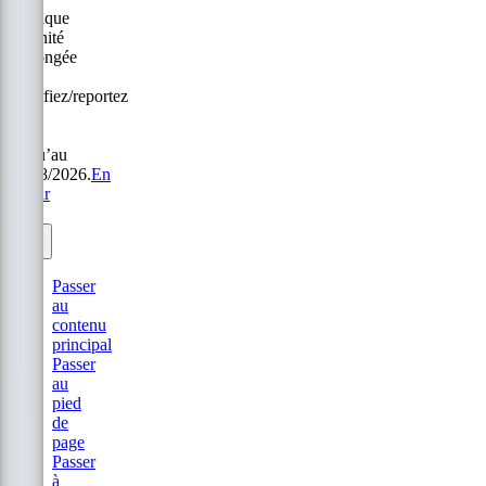
Politique
Sérénité
prolongée
:
modifiez/reportez
sans
frais
jusqu’au
31/08/2026.
En
savoir
plus.
Passer
au
contenu
principal
Passer
au
pied
de
page
Passer
à