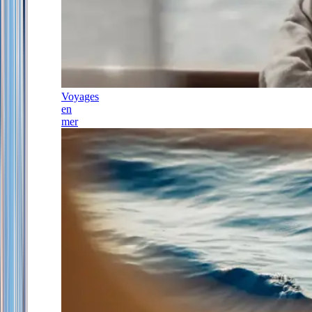
Voyages
en
mer