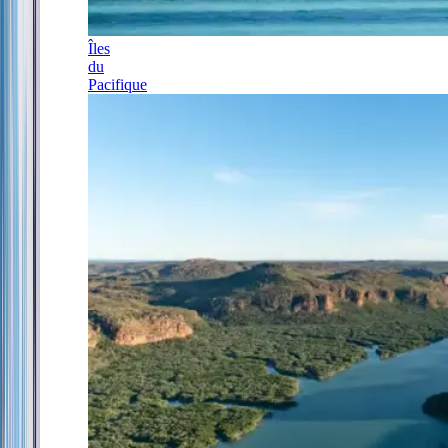
Îles
du
Pacifique