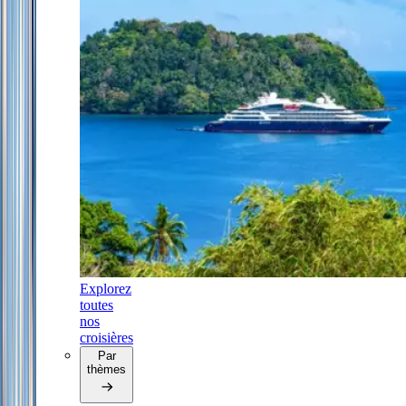
Explorez
toutes
nos
croisières
Par
thèmes