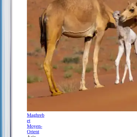
Maghreb
et
Moyen-
Orient