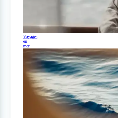
Voyages
en
mer