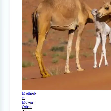
Maghreb
et
Moyen-
Orient