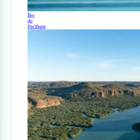
Îles
du
Pacifique