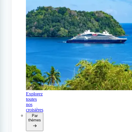
Explorez
toutes
nos
croisières
Par
thèmes