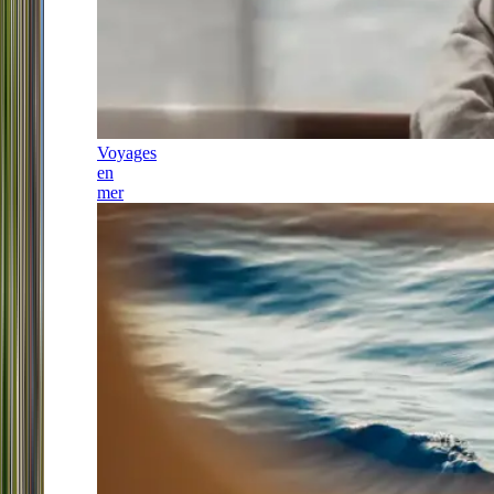
Voyages
en
mer