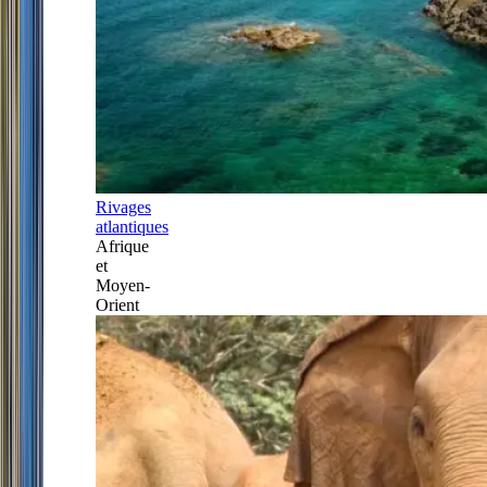
Rivages
atlantiques
Afrique
et
Moyen-
Orient