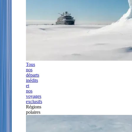
Tous
nos
départs
inédits
et
nos
voyages
exclusifs
Régions
polaires