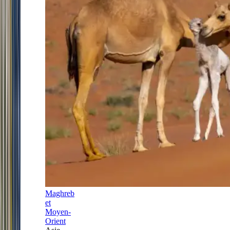
Maghreb
et
Moyen-
Orient