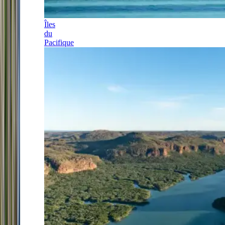
Îles
du
Pacifique