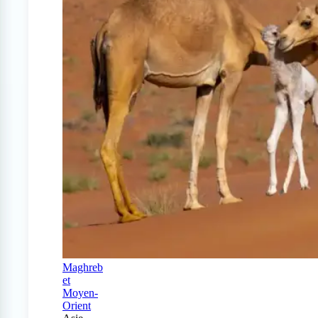
Maghreb
et
Moyen-
Orient