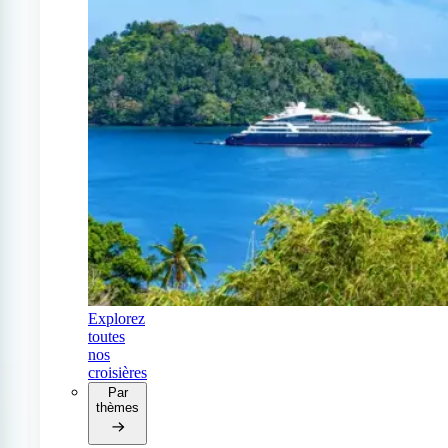
Explorez
toutes
nos
croisières
Par
thèmes