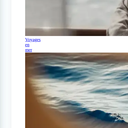
Voyages
en
mer