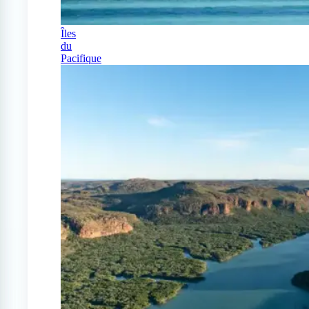
Îles
du
Pacifique