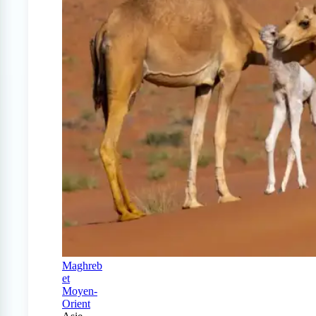
Maghreb
et
Moyen-
Orient