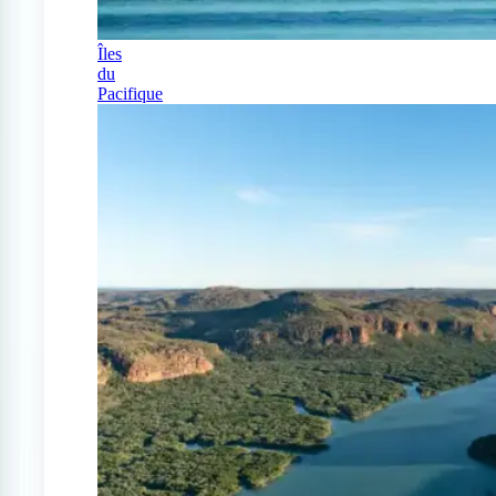
Îles
du
Pacifique