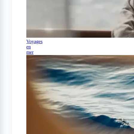
Voyages
en
mer