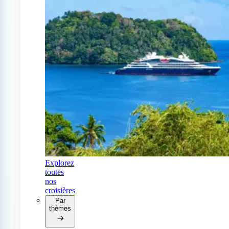
Explorez
toutes
nos
croisières
Par
thèmes