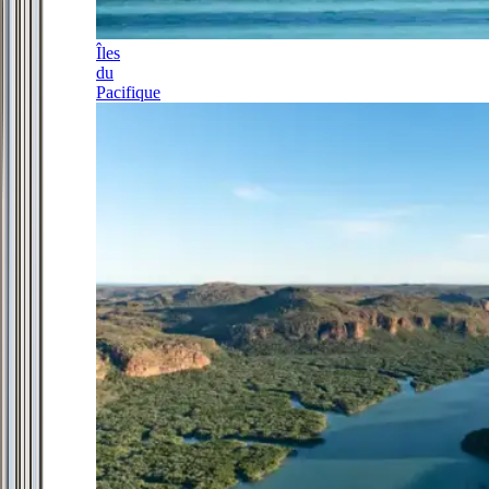
Îles
du
Pacifique