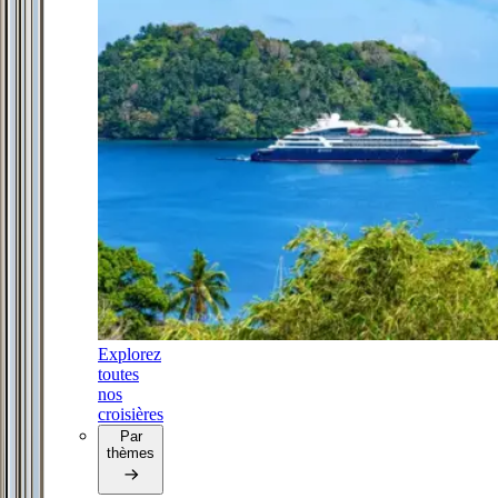
Explorez
toutes
nos
croisières
Par
thèmes