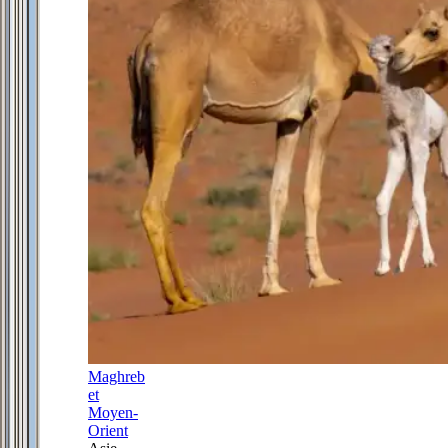
Maghreb
et
Moyen-
Orient