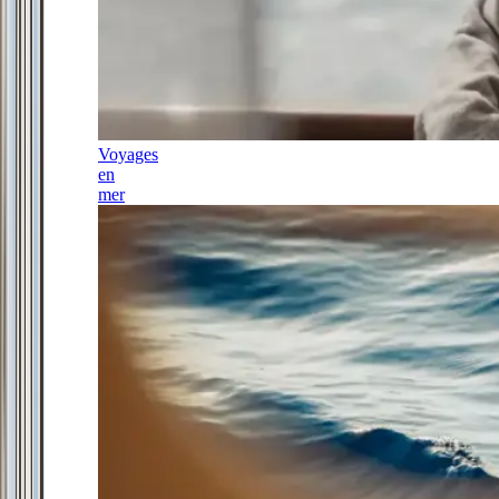
Voyages
en
mer