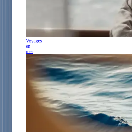
Voyages
en
mer