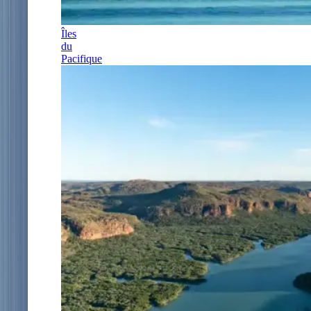
Îles
du
Pacifique