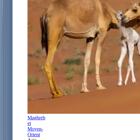
Maghreb
et
Moyen-
Orient