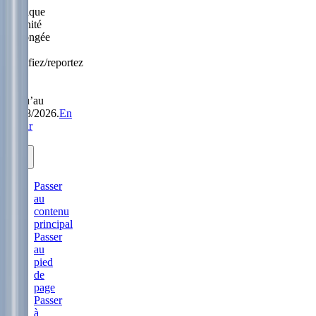
Politique
Sérénité
prolongée
:
modifiez/reportez
sans
frais
jusqu’au
31/08/2026.
En
savoir
plus.
Passer
au
contenu
principal
Passer
au
pied
de
page
Passer
à