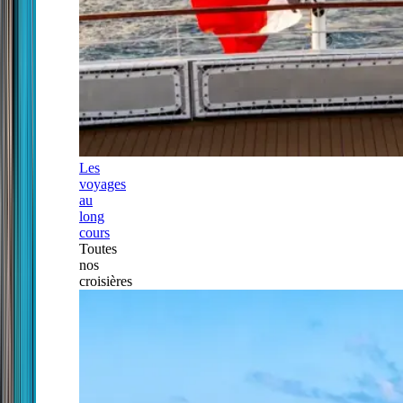
Les
voyages
au
long
cours
Toutes
nos
croisières