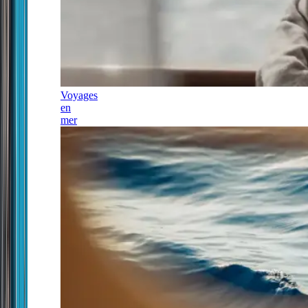
Voyages
en
mer