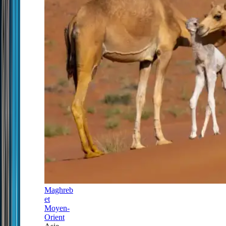
Maghreb
et
Moyen-
Orient