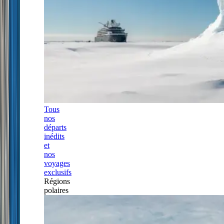
Tous
nos
départs
inédits
et
nos
voyages
exclusifs
Régions
polaires