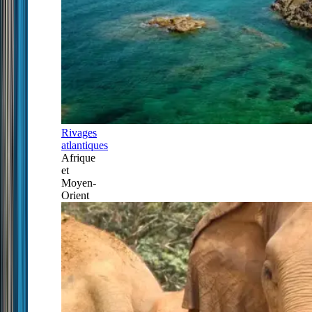
Rivages
atlantiques
Afrique
et
Moyen-
Orient