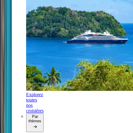
Explorez
toutes
nos
croisières
Par
thèmes