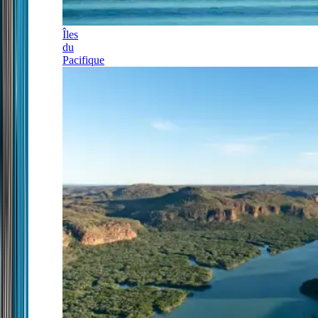
Îles
du
Pacifique