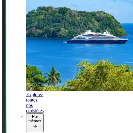
Explorez
toutes
nos
croisières
Par
thèmes