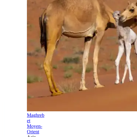
Maghreb
et
Moyen-
Orient