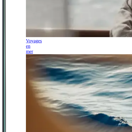
Voyages
en
mer