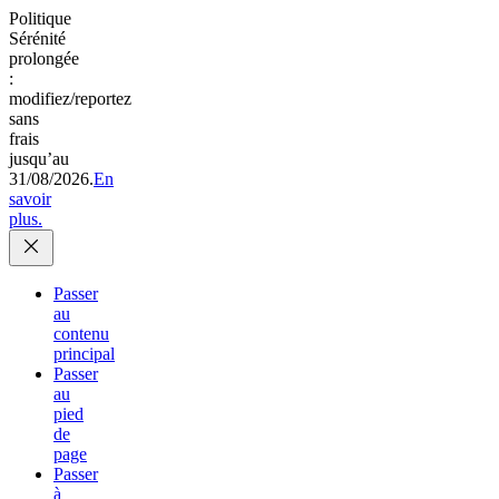
Politique
Sérénité
prolongée
:
modifiez/reportez
sans
frais
jusqu’au
31/08/2026.
En
savoir
plus.
Passer
au
contenu
principal
Passer
au
pied
de
page
Passer
à