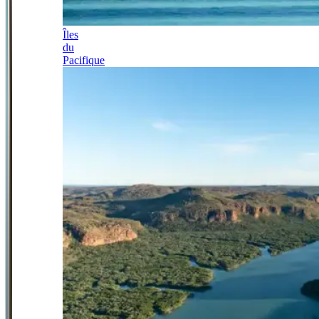
Îles
du
Pacifique