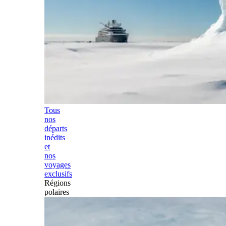
Tous
nos
départs
inédits
et
nos
voyages
exclusifs
Régions
polaires