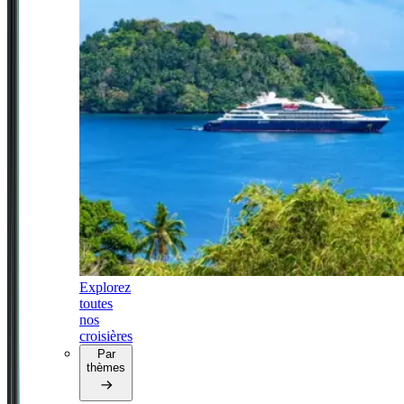
Explorez
toutes
nos
croisières
Par
thèmes