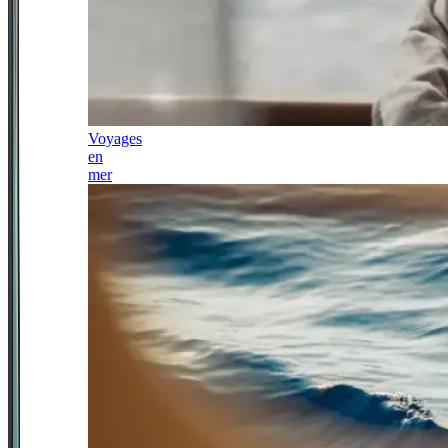
Voyages
en
mer