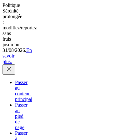
Politique
Sérénité
prolongée
:
modifiez/reportez
sans
frais
jusqu’au
31/08/2026.
En
savoir
plus.
Passer
au
contenu
principal
Passer
au
pied
de
page
Passer
à