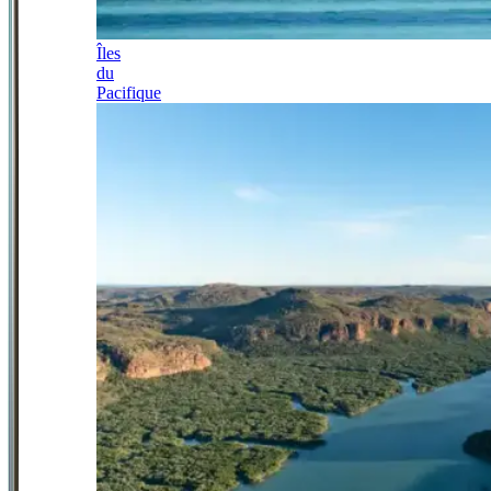
Îles
du
Pacifique