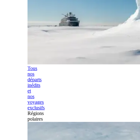
Tous
nos
départs
inédits
et
nos
voyages
exclusifs
Régions
polaires