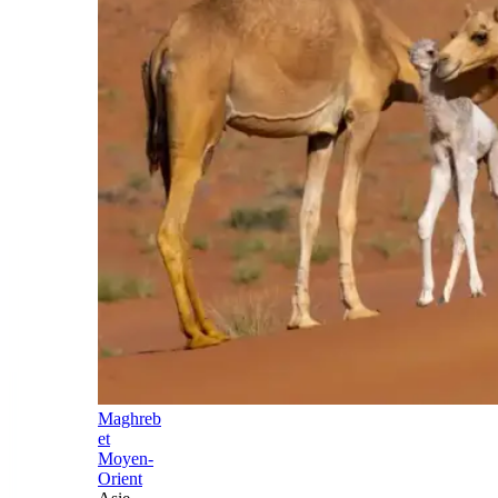
Maghreb
et
Moyen-
Orient