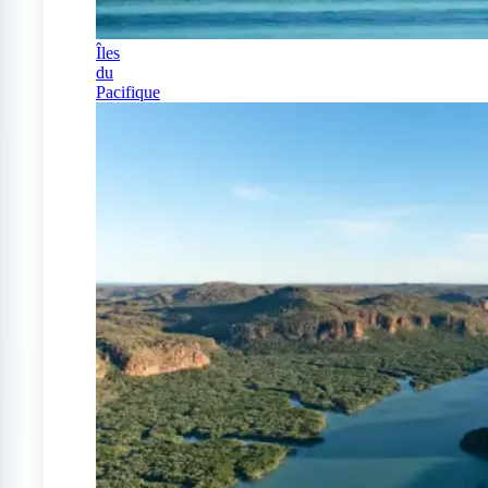
Îles
du
Pacifique