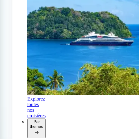
Explorez
toutes
nos
croisières
Par
thèmes