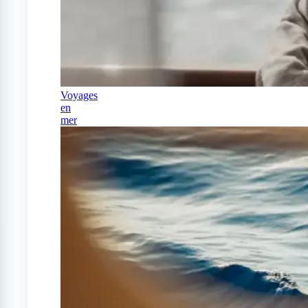
Voyages
en
mer