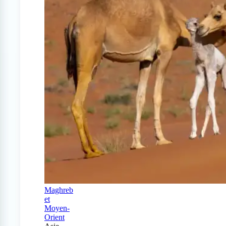
Maghreb
et
Moyen-
Orient