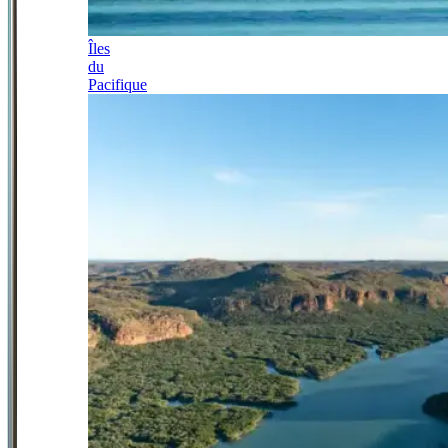
Îles
du
Pacifique