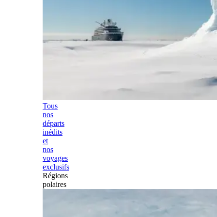
Tous
nos
départs
inédits
et
nos
voyages
exclusifs
Régions
polaires