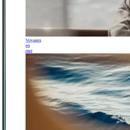
Voyages
en
mer