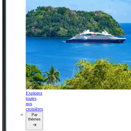
Explorez
toutes
nos
croisières
Par
thèmes