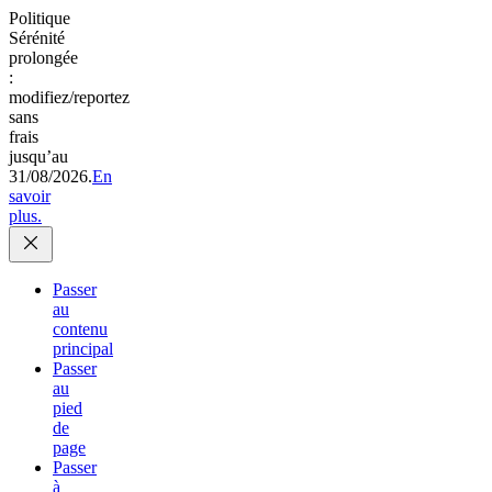
Politique
Sérénité
prolongée
:
modifiez/reportez
sans
frais
jusqu’au
31/08/2026.
En
savoir
plus.
Passer
au
contenu
principal
Passer
au
pied
de
page
Passer
à