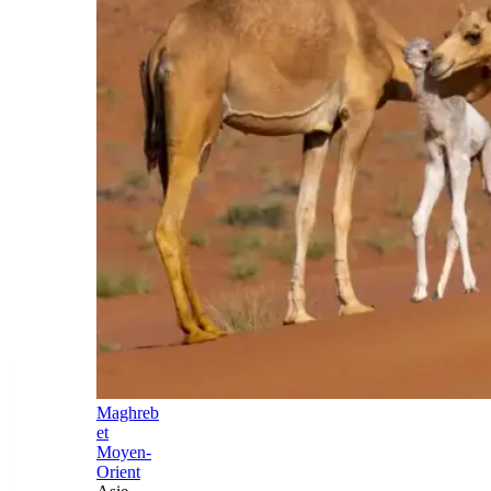
Maghreb
et
Moyen-
Orient