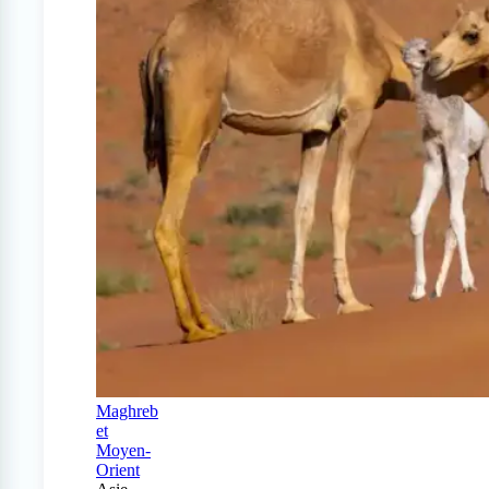
Maghreb
et
Moyen-
Orient