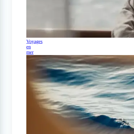
Voyages
en
mer