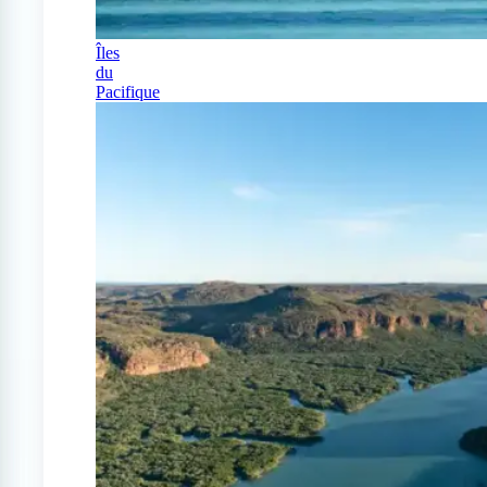
Îles
du
Pacifique