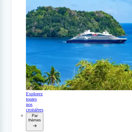
Explorez
toutes
nos
croisières
Par
thèmes