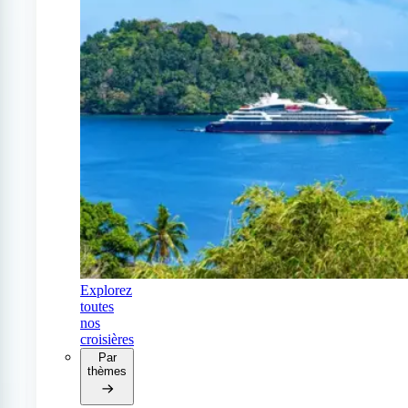
Explorez
toutes
nos
croisières
Par
thèmes