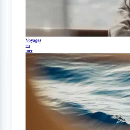
Voyages
en
mer