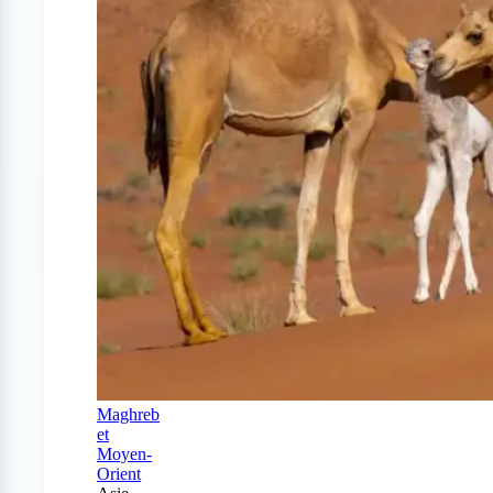
Maghreb
et
Moyen-
Orient