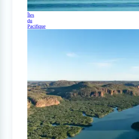
Îles
du
Pacifique