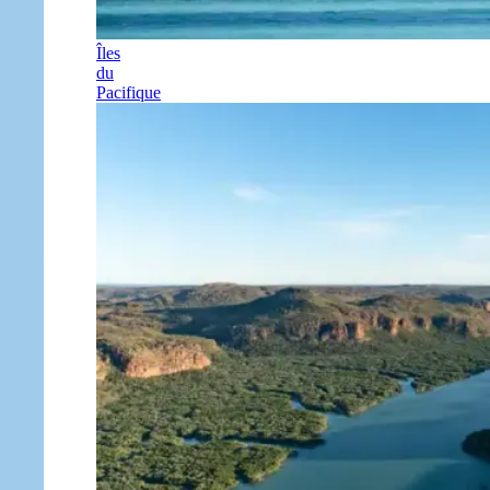
Îles
du
Pacifique