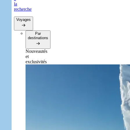
la
recherche
Voyages
Par
destinations
Nouveautés
et
exclusivités