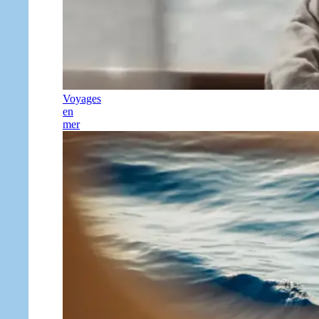
Voyages
en
mer