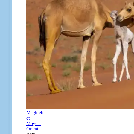
Maghreb
et
Moyen-
Orient