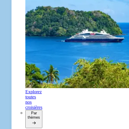
Explorez
toutes
nos
croisières
Par
thèmes