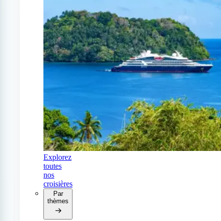
Explorez
toutes
nos
croisières
Par
thèmes