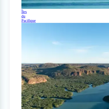
Îles
du
Pacifique