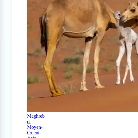
Maghreb
et
Moyen-
Orient