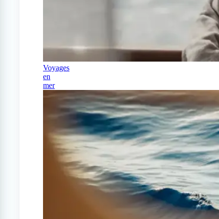
Voyages
en
mer