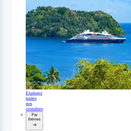
Explorez
toutes
nos
croisières
Par
thèmes