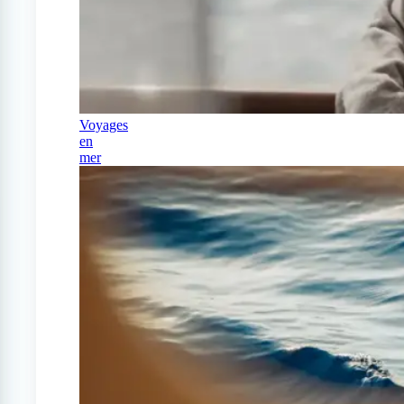
Voyages
en
mer