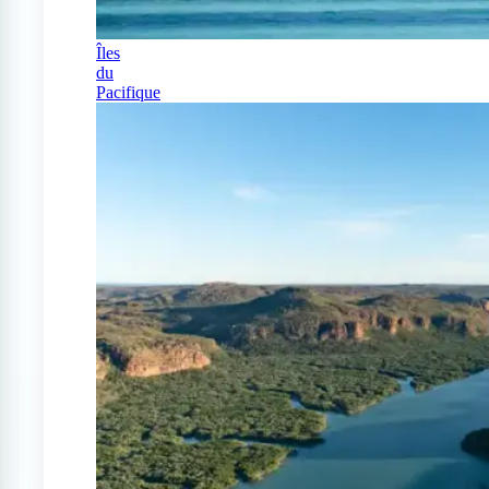
Îles
du
Pacifique