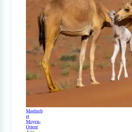
Maghreb
et
Moyen-
Orient