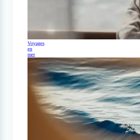
Voyages
en
mer