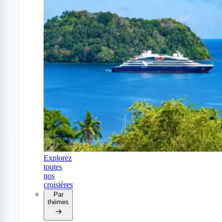
Explorez
toutes
nos
croisières
Par
thèmes