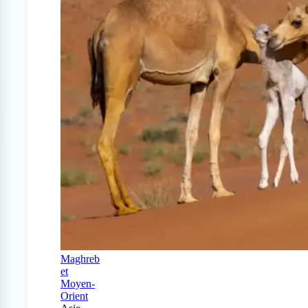
Maghreb
et
Moyen-
Orient