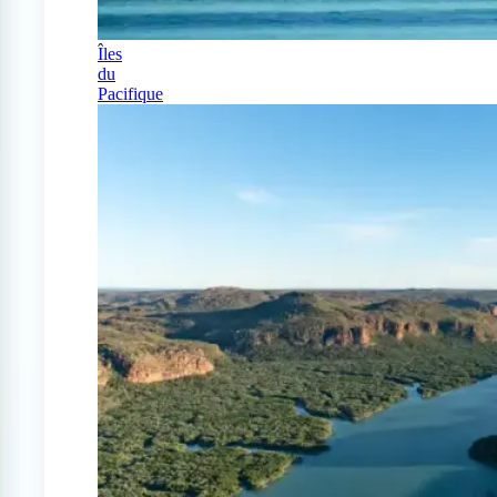
Îles
du
Pacifique