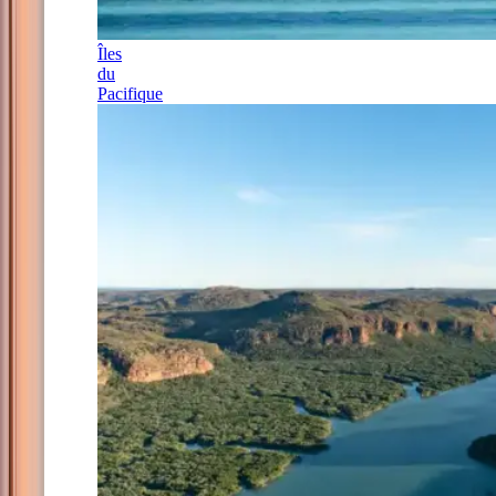
Îles
du
Pacifique