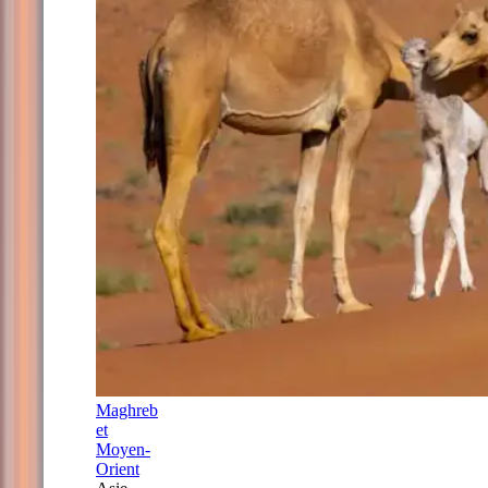
Maghreb
et
Moyen-
Orient