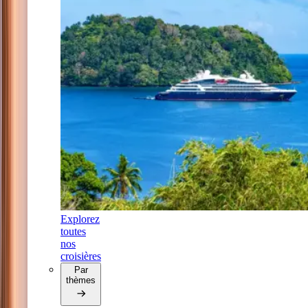
Explorez
toutes
nos
croisières
Par
thèmes