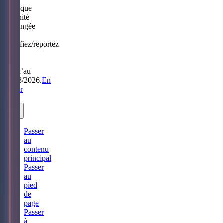
Politique
Sérénité
prolongée
:
modifiez/reportez
sans
frais
jusqu’au
31/08/2026.
En
savoir
plus.
Passer
au
contenu
principal
Passer
au
pied
de
page
Passer
à