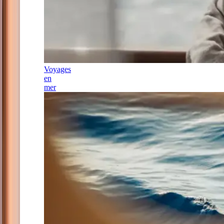
Voyages
en
mer