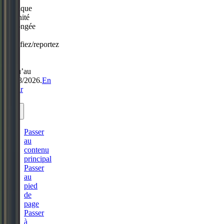
Politique
Sérénité
prolongée
:
modifiez/reportez
sans
frais
jusqu’au
31/08/2026.
En
savoir
plus.
Passer
au
contenu
principal
Passer
au
pied
de
page
Passer
à