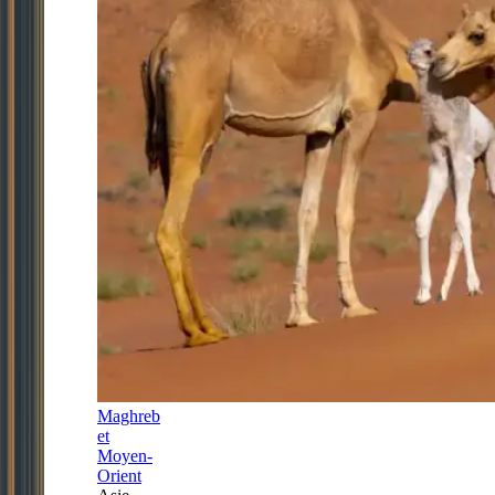
Maghreb
et
Moyen-
Orient