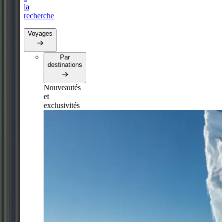
la
recherche
Voyages
Par
destinations
Nouveautés
et
exclusivités