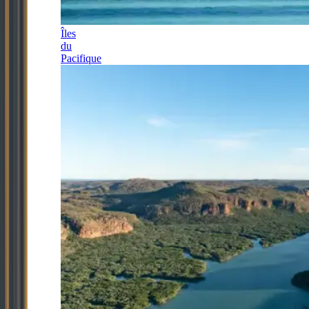
Îles
du
Pacifique