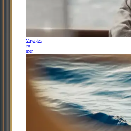
Voyages
en
mer