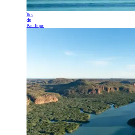
Îles
du
Pacifique