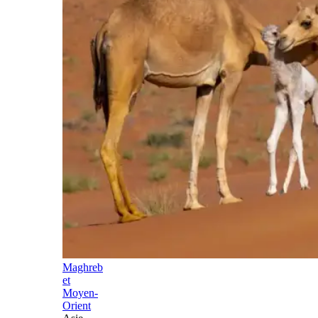
Maghreb
et
Moyen-
Orient