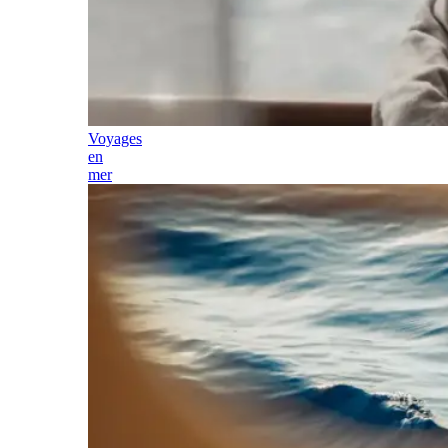
Voyages
en
mer