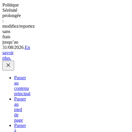
Politique
Sérénité
prolongée
:
modifiez/reportez
sans
frais
jusqu’au
31/08/2026.
En
savoir
plus.
Passer
au
contenu
principal
Passer
au
pied
de
page
Passer
à