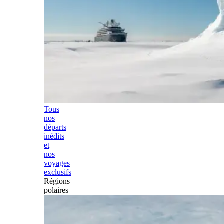
Tous
nos
départs
inédits
et
nos
voyages
exclusifs
Régions
polaires