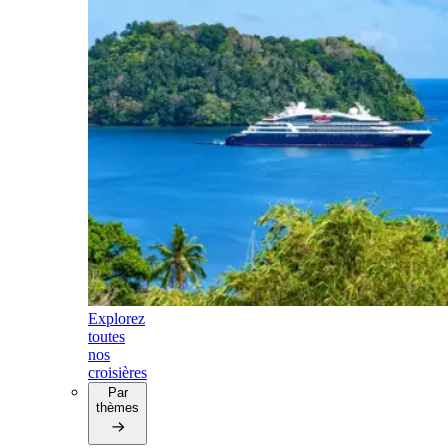
Explorez
toutes
nos
croisières
Par
thèmes