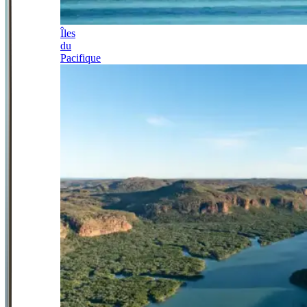
Îles
du
Pacifique