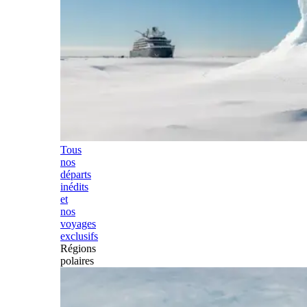
Tous
nos
départs
inédits
et
nos
voyages
exclusifs
Régions
polaires