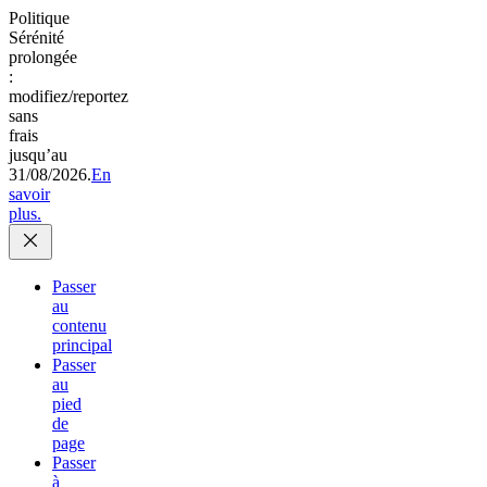
Politique
Sérénité
prolongée
:
modifiez/reportez
sans
frais
jusqu’au
31/08/2026.
En
savoir
plus.
Passer
au
contenu
principal
Passer
au
pied
de
page
Passer
à