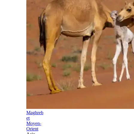
Maghreb
et
Moyen-
Orient