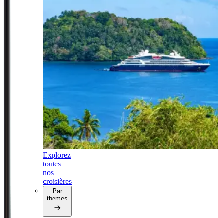
Explorez
toutes
nos
croisières
Par
thèmes