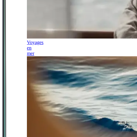
Voyages
en
mer