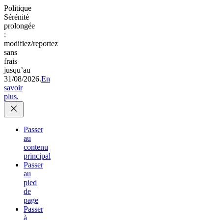
Politique
Sérénité
prolongée
:
modifiez/reportez
sans
frais
jusqu’au
31/08/2026.
En
savoir
plus.
Passer
au
contenu
principal
Passer
au
pied
de
page
Passer
à