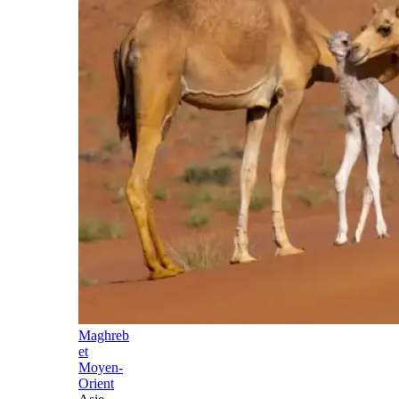
Maghreb
et
Moyen-
Orient