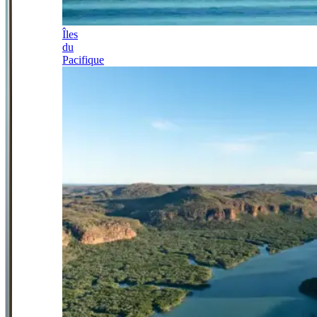
Îles
du
Pacifique