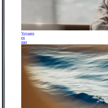
Voyages
en
mer