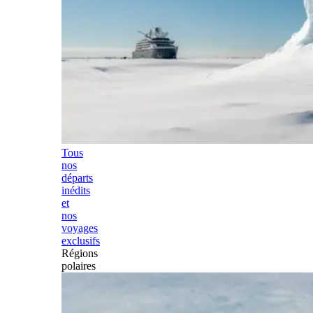
Tous
nos
départs
inédits
et
nos
voyages
exclusifs
Régions
polaires