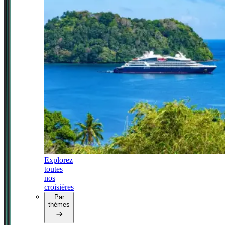
Explorez
toutes
nos
croisières
Par
thèmes